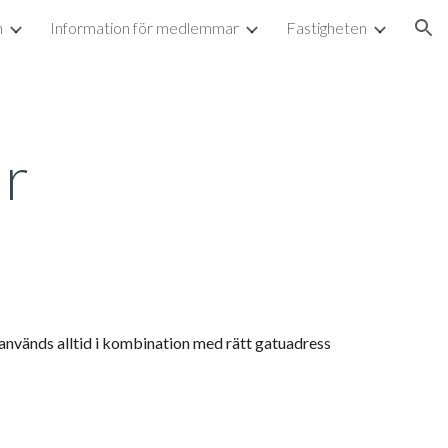
n
Information för medlemmar
Fastigheten
ion
r
nvänds alltid i kombination med rätt gatuadress 